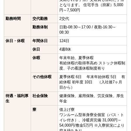
となります。 住宅手当（持家）5,000
円～7,500円
勤務時間
交代勤務
2交代
勤務体制
日勤-08:30～17:00 / 夜勤-16:30～
08:30
休日・休暇
年間休日
124日
休日
4週8休
休暇
年末年始、夏季休暇
有給休暇の取得率高め ストック休暇制
度、子の看護休暇制度有り
その他休暇
夏季休暇 6日 年末年始休暇 5日 有
給休暇 初年度 10日 （入社後7ヶ月
目から）
待遇・福利厚
社会保険
健康保険、雇用保険、労災保険、厚生
生
年金
寮
借上げ寮
ワンルーム型単身寮全個室（バス・ト
イレ付き）、冷暖房完備 31,000円～
54,000円/敷金5万円 ※入寮状況により
空き待ちあり