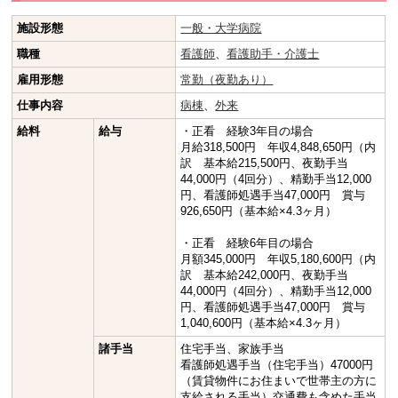
施設形態
一般・大学病院
職種
看護師
、
看護助手・介護士
雇用形態
常勤（夜勤あり）
仕事内容
病棟
、
外来
給料
給与
・正看 経験3年目の場合
月給318,500円 年収4,848,650円（内
訳 基本給215,500円、夜勤手当
44,000円（4回分）、精勤手当12,000
円、看護師処遇手当47,000円 賞与
926,650円（基本給×4.3ヶ月）
・正看 経験6年目の場合
月額345,000円 年収5,180,600円（内
訳 基本給242,000円、夜勤手当
44,000円（4回分）、精勤手当12,000
円、看護師処遇手当47,000円 賞与
1,040,600円（基本給×4.3ヶ月）
諸手当
住宅手当、家族手当
看護師処遇手当（住宅手当）47000円
（賃貸物件にお住まいで世帯主の方に
支給される手当）交通費も含めた手当