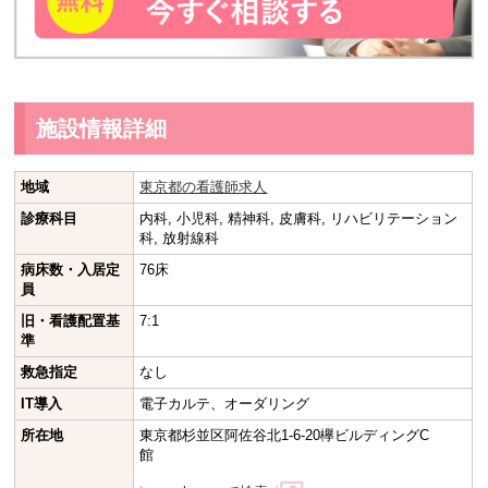
施設情報詳細
地域
東京都の看護師求人
診療科目
内科, 小児科, 精神科, 皮膚科, リハビリテーション
科, 放射線科
病床数・入居定
76床
員
旧・看護配置基
7:1
準
救急指定
なし
IT導入
電子カルテ、オーダリング
所在地
東京都杉並区阿佐谷北1-6-20欅ビルディングC
館