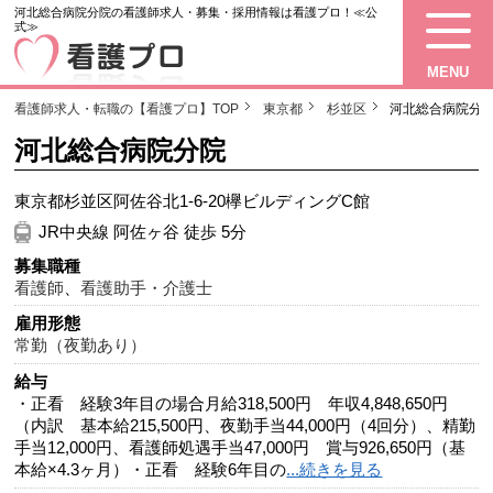
河北総合病院分院の看護師求人・募集・採用情報は看護プロ！≪公
式≫
MENU
看護師求人・転職の【看護プロ】TOP
東京都
杉並区
河北総合病院分
河北総合病院分院
東京都杉並区阿佐谷北1-6-20欅ビルディングC館
JR中央線 阿佐ヶ谷 徒歩 5分
募集職種
看護師
、
看護助手・介護士
雇用形態
常勤（夜勤あり）
給与
・正看 経験3年目の場合月給318,500円 年収4,848,650円
（内訳 基本給215,500円、夜勤手当44,000円（4回分）、精勤
手当12,000円、看護師処遇手当47,000円 賞与926,650円（基
本給×4.3ヶ月）・正看 経験6年目の
...続きを見る