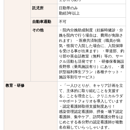
託児所
日勤帯のみ
勤続3年以上
自動車通勤
不可
その他
・院内分娩助成制度（妊娠時健診・分
娩を院内で行う場合は、費用が免除さ
れます） ・医療共済制度（職員が病
気・怪我で入院した場合に、入院保障
を受ける事が出来ます） ・華道部、釣
り部や英会話教室（無料）等の、サー
クル活動も活発です！ ・研修保養施設
長野県（乗馬施設有り）にあり。 ・選
択型福利厚生プラン（各種チケット・
施設等割引サービス）
教育・研修
・「一人ひとりが、キャリア計画を立
て、主体的に取り組むことを支援す
る」ことを理念とし、クリニカルラダ
ーやポートフォリオを導入しています
・認定看護師取得支援制度あり！
感染管理認定看護師、摂食・嚥下認定
看護師、集中ケア、訪問看護分野をは
じめとする各分野の認定看護師が複数
名在籍していらっしゃいます。