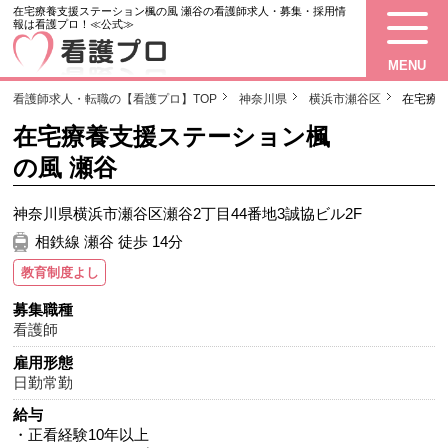
在宅療養支援ステーション楓の風 瀬谷の看護師求人・募集・採用情
報は看護プロ！≪公式≫
MENU
看護師求人・転職の【看護プロ】TOP
神奈川県
横浜市瀬谷区
在宅療
在宅療養支援ステーション楓
の風 瀬谷
神奈川県横浜市瀬谷区瀬谷2丁目44番地3誠協ビル2F
相鉄線 瀬谷 徒歩 14分
教育制度よし
募集職種
看護師
雇用形態
日勤常勤
給与
・正看経験10年以上