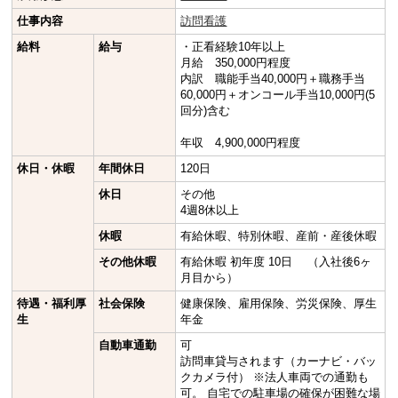
仕事内容
訪問看護
給料
給与
・正看経験10年以上
月給 350,000円程度
内訳 職能手当40,000円＋職務手当
60,000円＋オンコール手当10,000円(5
回分)含む
年収 4,900,000円程度
休日・休暇
年間休日
120日
休日
その他
4週8休以上
休暇
有給休暇、特別休暇、産前・産後休暇
その他休暇
有給休暇 初年度 10日 （入社後6ヶ
月目から）
待遇・福利厚
社会保険
健康保険、雇用保険、労災保険、厚生
生
年金
自動車通勤
可
訪問車貸与されます（カーナビ・バッ
クカメラ付） ※法人車両での通勤も
可。 自宅での駐車場の確保が困難な場