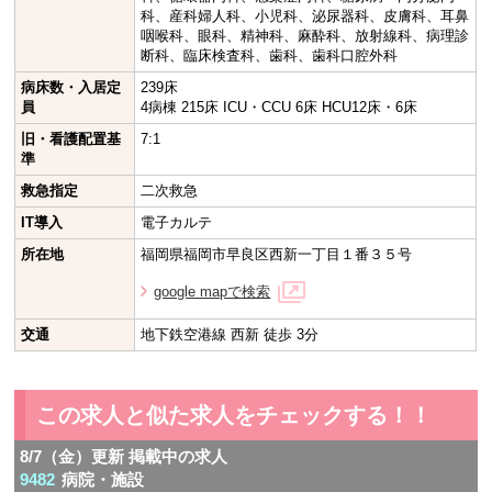
科、産科婦人科、小児科、泌尿器科、皮膚科、耳鼻
咽喉科、眼科、精神科、麻酔科、放射線科、病理診
断科、臨床検査科、歯科、歯科口腔外科
病床数・入居定
239床
員
4病棟 215床 ICU・CCU 6床 HCU12床・6床
旧・看護配置基
7:1
準
救急指定
二次救急
IT導入
電子カルテ
所在地
福岡県福岡市早良区西新一丁目１番３５号
google mapで検索
交通
地下鉄空港線 西新 徒歩 3分
この求人と似た求人をチェックする！！
8/7（金）更新 掲載中の求人
9482
病院・施設