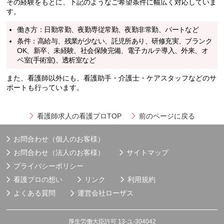
その経験をもとに、下記のようなご希望条件に幅広く対応していま
す。
働き方：日勤常勤、夜勤専従常勤、夜勤非常勤、パートなど
条件：高給与、残業が少ない、託児所あり、研修充実、ブランク
OK、新卒、未経験、社会保険完備、電子カルテ導入、外来、オ
ペ室(手術室)、透析室など
また、看護師以外にも、看護助手・介護士・ケアスタッフなどのサ
ポートも行っています。
看護師求人の看護プロTOP
前のページに戻る
お問合わせ（個人のお客様）
お問合わせ（法人のお客様）
サイトマップ
プライバシーポリシー
看護プロの想い
リンク
利用規約
よくある質問
運営会社
ローザス
厚生労働大臣許可 13-ユ-304042