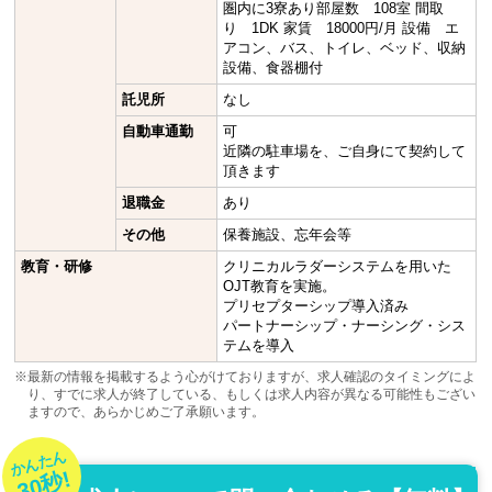
圏内に3寮あり部屋数 108室 間取
り 1DK 家賃 18000円/月 設備 エ
アコン、バス、トイレ、ベッド、収納
設備、食器棚付
託児所
なし
自動車通勤
可
近隣の駐車場を、ご自身にて契約して
頂きます
退職金
あり
その他
保養施設、忘年会等
教育・研修
クリニカルラダーシステムを用いた
OJT教育を実施。
プリセプターシップ導入済み
パートナーシップ・ナーシング・シス
テムを導入
※最新の情報を掲載するよう心がけておりますが、求人確認のタイミングによ
り、すでに求人が終了している、もしくは求人内容が異なる可能性もござい
ますので、あらかじめご了承願います。
かんたん
30秒!