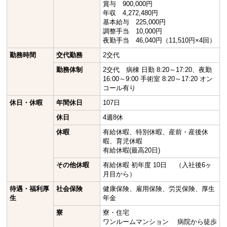
賞与 900,000円
年収 4,272,480円
基本給与 225,000円
調整手当 10,000円
夜勤手当 46,040円（11,510円×4回）
勤務時間
交代勤務
2交代
勤務体制
2交代 病棟 日勤 8:20～17:20、夜勤
16:00～9:00 手術室 8:20～17:20 オン
コール有り
休日・休暇
年間休日
107日
休日
4週8休
休暇
有給休暇、特別休暇、産前・産後休
暇、育児休暇
有給休暇(最高20日)
その他休暇
有給休暇 初年度 10日 （入社後6ヶ
月目から）
待遇・福利厚
社会保険
健康保険、雇用保険、労災保険、厚生
生
年金
寮
寮・住宅
ワンルームマンション 病院から徒歩