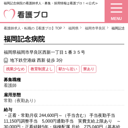
福岡記念病院の看護師求人・募集・採用情報は看護プロ！≪公式≫
MENU
看護師求人・転職の【看護プロ】TOP
福岡県
福岡市早良区
福岡記念
福岡記念病院
福岡県福岡市早良区西新一丁目１番３５号
地下鉄空港線 西新 徒歩 3分
残業少なめ
教育制度よし
駅から近い
寮あり
募集職種
看護師
雇用形態
常勤（夜勤あり）
給与
・正看・常勤月収 244,600円～（手当含む） 手当夜勤手当
11,150円調整手当 5,000円通勤手当 実費支給上限あり ～
30,000円・正看経験5年・病棟配属 月給 275,040円（基本給