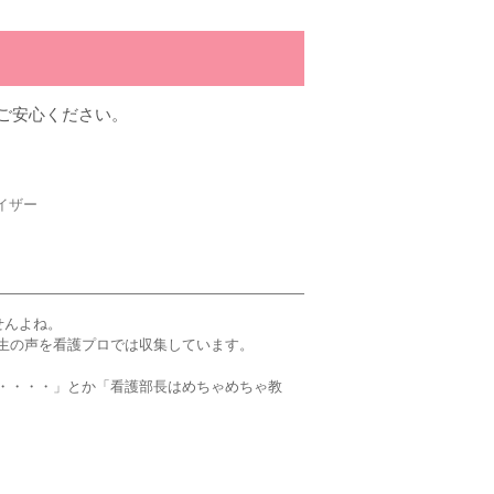
ご安心ください。
イザー
せんよね。
生の声を看護プロでは収集しています。
・・・・」とか「看護部長はめちゃめちゃ教