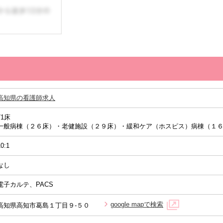
高知県の看護師求人
71床
一般病棟（２６床）・老健施設（２９床）・緩和ケア（ホスピス）病棟（１
10:1
なし
電子カルテ、PACS
google mapで検索
高知県高知市葛島１丁目９-５０