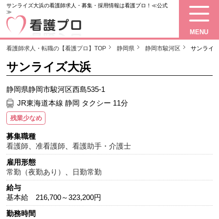
サンライズ大浜の看護師求人・募集・採用情報は看護プロ！≪公式
≫
MENU
看護師求人・転職の【看護プロ】TOP
静岡県
静岡市駿河区
サンライ
サンライズ大浜
静岡県静岡市駿河区西島535-1
JR東海道本線 静岡 タクシー 11分
残業少なめ
募集職種
看護師
、
准看護師
、
看護助手・介護士
雇用形態
常勤（夜勤あり）
、
日勤常勤
給与
基本給 216,700～323,200円
勤務時間