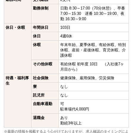
勤務体制
日勤 8:30～17:00（70分休憩）、早番
7:00～15:30 遅番 10:30～19:00、夜
勤 16:30～9:00
休日・休暇
年間休日
103日
休日
4週6休
休暇
年末年始、夏季休暇、有給休暇、特別
休暇、産前・産後休暇、育児休暇、介
護休暇
その他休暇
有給休暇 初年度 10日 （入社後7ヶ
月目から）
待遇・福利厚
社会保険
健康保険、雇用保険、労災保険
生
寮
なし
託児所
なし
自動車通勤
可
駐車場代4,000円
退職金
あり
勤続3年以上
※最新の情報を掲載するよう心がけておりますが、求人確認のタイミングによ